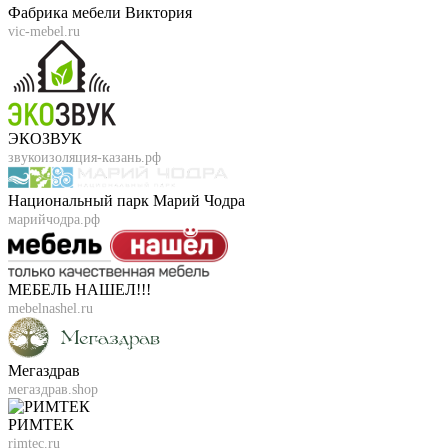
Фабрика мебели Виктория
vic-mebel.ru
ЭКОЗВУК
звукоизоляция-казань.рф
Национальный парк Марий Чодра
марийчодра.рф
МЕБЕЛЬ НАШЕЛ!!!
mebelnashel.ru
Мегаздрав
мегаздрав.shop
РИМТЕК
rimtec.ru